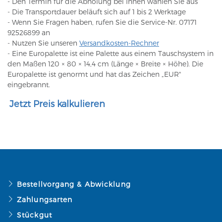
- Den Termin für die Abholung bei Ihnen wählen Sie aus
- Die Transportdauer beläuft sich auf 1 bis 2 Werktage
- Wenn Sie Fragen haben, rufen Sie die Service-Nr. 07171
92526899 an
- Nutzen Sie unseren
Versandkosten-Rechner
- Eine Europalette ist eine Palette aus einem Tauschsystem in
den Maßen 120 × 80 × 14,4 cm (Länge × Breite × Höhe). Die
Europalette ist genormt und hat das Zeichen „EUR"
eingebrannt.
Jetzt Preis kalkulieren
Bestellvorgang & Abwicklung
Zahlungsarten
Stückgut