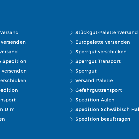
tversand
Stückgut-Palettenversand
 versenden
Europalette versenden
versand
Sperrgut verschicken
e Spedition
Sperrgut Transport
t versenden
Sperrgut
verschicken
Versand Palette
edition
Gefahrguttransport
ansport
Spedition Aalen
on Ulm
Spedition Schwäbisch Hal
ien
Spedition beauftragen