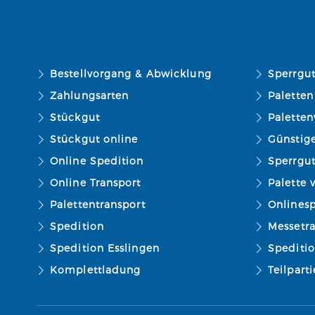
Bestellvorgang & Abwicklung
Sperrgu
Zahlungsarten
Paletten
Stückgut
Paletten
Stückgut online
Günstig
Online Spedition
Sperrgu
Online Transport
Palette 
Palettentransport
Onlinesp
Spedition
Messetr
Spedition Esslingen
Spediti
Komplettladung
Teilpart