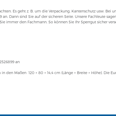
chten. Es geht z. B. um die Verpackung, Kantenschutz usw. Bei un
99 an. Dann sind Sie auf der sicheren Seite. Unsere Fachleute sag
 Sie immer den Fachmann. So können Sie Ihr Sperrgut sicher ver
n Sie aus
92526899 an
em in den Maßen 120 × 80 × 14,4 cm (Länge × Breite × Höhe). Die E